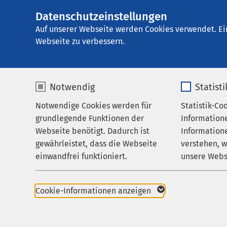
Datenschutzeinstellungen
Ei
Auf unserer Webseite werden Cookies verwendet. Ei
Webseite zu verbessern.
Notwendig
Statist
Notwendige Cookies werden für
Statistik-Co
grundlegende Funktionen der
Information
Webseite benötigt. Dadurch ist
Informatione
gewährleistet, dass die Webseite
verstehen, 
einwandfrei funktioniert.
unsere Webs
Investitionen
Name
cookieconsent_status
Name
03.10.2022
AMEOS Hanse Kliniku
Cookie-Informationen anzeigen
Richtfest des E
Anbieter
sgalinski
Anbieter