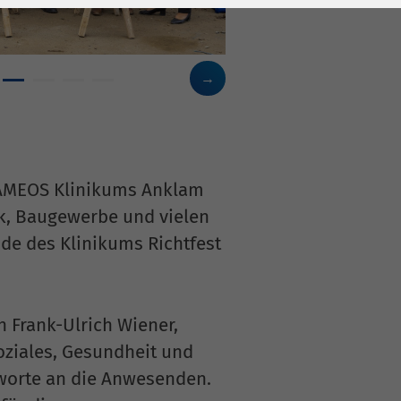
 AMEOS Klinikums Anklam
ik, Baugewerbe und vielen
de des Klinikums Richtfest
 Frank-Ulrich Wiener,
oziales, Gesundheit und
worte an die Anwesenden.