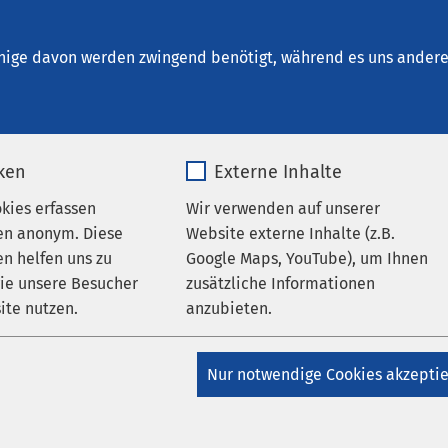
nrichtungen
AMEOS Institute
Karriere
Aktu
nige davon werden zwingend benötigt, während es uns andere 
iken
Externe Inhalte
okies erfassen
Wir verwenden auf unserer
en anonym. Diese
Website externe Inhalte (z.B.
n helfen uns zu
Google Maps, YouTube), um Ihnen
wie unsere Besucher
zusätzliche Informationen
ite nutzen.
anzubieten.
_pk_*.*
Name
Google Maps
m Anklam
Nur notwendige Cookies akzepti
rweiterungsbaus
Matomo
Anbieter
Google