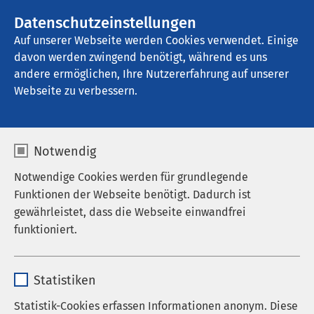
AMEOS Gruppe
Stellenangebote
Datenschutzeinstellungen
Auf unserer Webseite werden Cookies verwendet. Einige
davon werden zwingend benötigt, während es uns
AMEOS Spital Einsiedeln
andere ermöglichen, Ihre Nutzererfahrung auf unserer
Webseite zu verbessern.
Therapie und
Notwendig
Rehabilitation
Notwendige Cookies werden für grundlegende
Funktionen der Webseite benötigt. Dadurch ist
gewährleistet, dass die Webseite einwandfrei
funktioniert.
Öffnungszeiten Notfallzentrum
Name
cookieconsent_status
Das Notfallzentrum ist an 365 Tagen im Jahr
Statistiken
geöffnet. Unser erfahrenes Team gewährleistet eine
Anbieter
sgalinski
schnelle und kompetente Erstversorgung –
Statistik-Cookies erfassen Informationen anonym. Diese