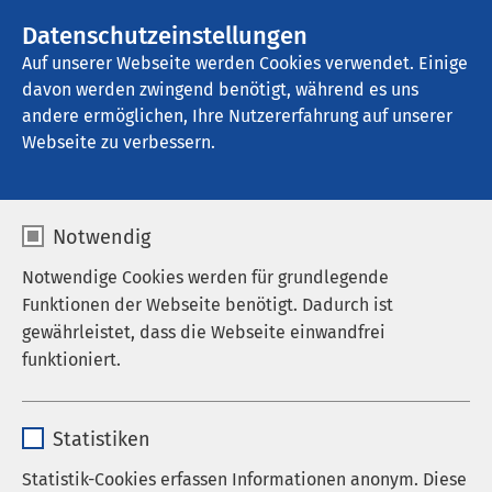
AMEOS Gruppe
Stellenangebote
Datenschutzeinstellungen
Auf unserer Webseite werden Cookies verwendet. Einige
davon werden zwingend benötigt, während es uns
AMEOS Spital Einsiedeln
andere ermöglichen, Ihre Nutzererfahrung auf unserer
Webseite zu verbessern.
Notwendig
Notwendige Cookies werden für grundlegende
07.07.2022
AMEOS Spital Einsiedeln
Funktionen der Webseite benötigt. Dadurch ist
Marc Hofer: Neuer
gewährleistet, dass die Webseite einwandfrei
Spitaldirektor des AMEOS
funktioniert.
Spital Einsiedeln
Name
cookieconsent_status
Statistiken
Anbieter
sgalinski
Statistik-Cookies erfassen Informationen anonym. Diese
Marc Hofer übernimmt auf 1. September