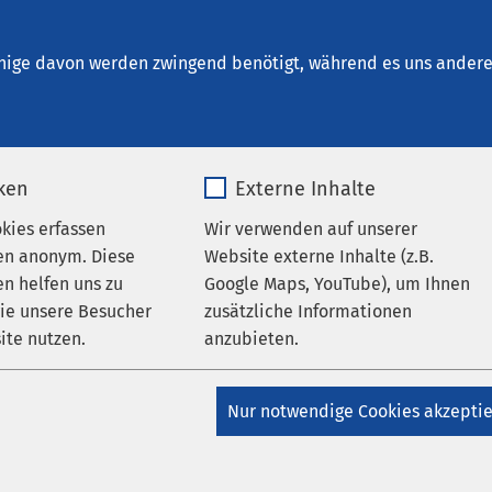
iedeln
sratgeber
nige davon werden zwingend benötigt, während es uns andere 
iken
Externe Inhalte
okies erfassen
Wir verwenden auf unserer
en anonym. Diese
Website externe Inhalte (z.B.
n helfen uns zu
Google Maps, YouTube), um Ihnen
wie unsere Besucher
zusätzliche Informationen
atgeber
Ratgeber: Innere Medizin
ite nutzen.
anzubieten.
AMEOS Spital Einsiedeln
bombe Zucker
_pk_*.*
Name
Google Maps
Nur notwendige Cookies akzepti
Matomo
Anbieter
Google