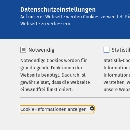
Datenschutzeinstellungen
AMEOS Spital Eins
AMEOS
Gruppe
Aktuelles
Gesundheit
Auf unserer Webseite werden Cookies verwendet. Ei
Webseite zu verbessern.
Notwendig
Statist
Notwendige Cookies werden für
Statistik-Co
Leistungen
grundlegende Funktionen der
Information
Ihr Aufenthalt
Webseite benötigt. Dadurch ist
Informatione
gewährleistet, dass die Webseite
verstehen, 
Zuweisende
Gesundheitsr
einwandfrei funktioniert.
unsere Webs
Über uns
25.03.2022
Zeit
Name
cookieconsent_status
Name
Karriere
Cookie-Informationen anzeigen
Aktuelles
Anbieter
sgalinski
Anbieter