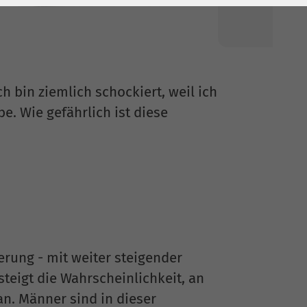
ch bin ziemlich schockiert, weil ich
e. Wie gefährlich ist diese
erung - mit weiter steigender
teigt die Wahrscheinlichkeit, an
an. Männer sind in dieser