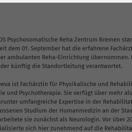
1 Jahr
Laufzeit
6 Monate
Cookie von Matomo
Wird zum
für Website-
Entsperren von
Zweck
Analysen. Erzeugt
Google Maps-
statistische Daten
Inhalten verwendet.
S Psychosomatische Reha Zentrum Bremen start
darüber, wie der
eit dem 01. September hat die erfahrene Fachärzt
Besucher die
Name
YouTube
der ambulanten Reha-Einrichtung übernommen. E
Website nutzt.
der künftig die Standortleitung verantwortet.
Google Ireland
Limited, Gordon
eva ist Fachärztin für Physikalische und Rehabili
Anbieter
House, Barrow
Street Dublin 4
ie und Psychotherapie. Sie verfügt über mehr als
Irland
arunter umfangreiche Expertise in der Rehabilita
ossenen Studium der Humanmedizin an der Staat
Laufzeit
6 Monate
rbeitete sie zunächst als Neurologin. Vor über 
Wird verwendet, um
ialisierte sich hier zunehmend auf die Rehabili