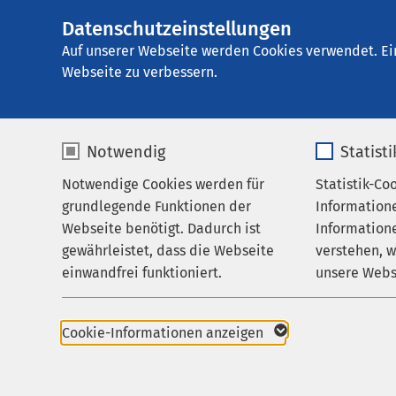
Datenschutzeinstellungen
AMEOS Psychosom
AMEOS
Gruppe
Aktuelles
Nachricht
Auf unserer Webseite werden Cookies verwendet. Ei
Webseite zu verbessern.
Notwendig
Statist
Notwendige Cookies werden für
Statistik-Co
Behandlungsfelder
grundlegende Funktionen der
Information
Ihr Aufenthalt
Webseite benötigt. Dadurch ist
Informatione
gewährleistet, dass die Webseite
verstehen, 
Über uns
15.10.2025
einwandfrei funktioniert.
unsere Webs
Neue 
Karriere
Ther
Name
cookieconsent_status
Name
Aktuelles
Cookie-Informationen anzeigen
Anbieter
sgalinski
Anbieter