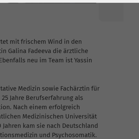
et mit frischem Wind in den
in Galina Fadeeva die ärztliche
benfalls neu im Team ist Yassin
tative Medizin sowie Fachärztin für
 25 Jahre Berufserfahrung als
tion. Nach einem erfolgreich
lichen Medizinischen Universität
20 Jahren kam sie nach Deutschland
tationsmedizin und Psychosomatik.