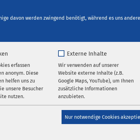
atisches Reha Zentrum Bremen
en
nige davon werden zwingend benötigt, während es uns andere 
iken
Externe Inhalte
okies erfassen
Wir verwenden auf unserer
en anonym. Diese
Website externe Inhalte (z.B.
n helfen uns zu
Google Maps, YouTube), um Ihnen
wie unsere Besucher
zusätzliche Informationen
AMEOS Psychosomatisches Reha Zentrum Bremen
ite nutzen.
anzubieten.
Leitung und erweitere
apieangebote
_pk_*.*
Name
Google Maps
Nur notwendige Cookies akzepti
Matomo
Anbieter
Google