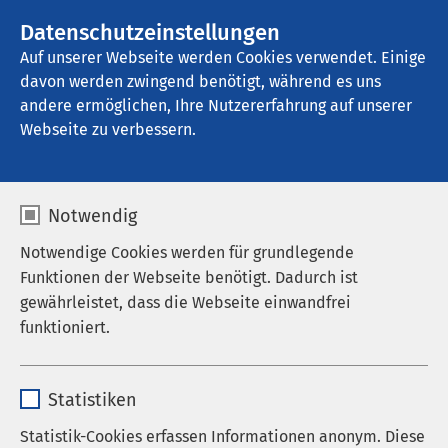
AMEOS Gruppe
Stellenangebote
Datenschutzeinstellungen
Auf unserer Webseite werden Cookies verwendet. Einige
davon werden zwingend benötigt, während es uns
AMEOS Psychosomatisches Reha Zentrum 
Bremen
andere ermöglichen, Ihre Nutzererfahrung auf unserer
Webseite zu verbessern.
Notwendig
Notwendige Cookies werden für grundlegende
Funktionen der Webseite benötigt. Dadurch ist
05.03.2025
AMEOS Psychosomatisches Reha
gewährleistet, dass die Webseite einwandfrei
Zentrum Bremen
funktioniert.
Ambulante psychosomatische
Reha als Unterstützung
Name
cookieconsent_status
Statistiken
Anbieter
sgalinski
Statistik-Cookies erfassen Informationen anonym. Diese
In Bremen erreichen psychische