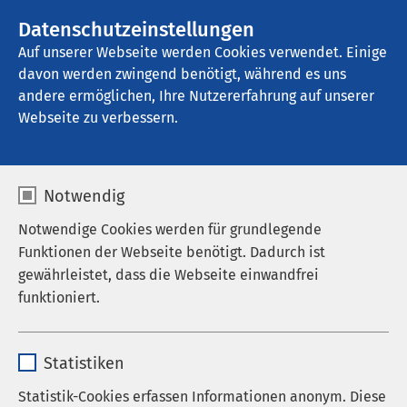
AMEOS Gruppe
Datenschutzeinstellungen
Auf unserer Webseite werden Cookies verwendet. Einige
davon werden zwingend benötigt, während es uns
andere ermöglichen, Ihre Nutzererfahrung auf unserer
Webseite zu verbessern.
Anfahrt
Notwendig
Notwendige Cookies werden für grundlegende
AMEOS Poliklinikum Thale
Funktionen der Webseite benötigt. Dadurch ist
gewährleistet, dass die Webseite einwandfrei
So finden Sie uns
funktioniert.
Goetheweg 3
Name
cookieconsent_status
D-06502 Thale
Statistiken
Anbieter
sgalinski
Externen Inhalt laden
Statistik-Cookies erfassen Informationen anonym. Diese
Auf Google Maps anzeigen