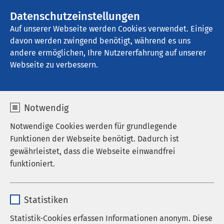
AMEOS Gruppe
Stellenangebote
Datenschutzeinstellungen
Auf unserer Webseite werden Cookies verwendet. Einige
davon werden zwingend benötigt, während es uns
AMEOS Poliklinika Bremerhaven
andere ermöglichen, Ihre Nutzererfahrung auf unserer
Webseite zu verbessern.
Notwendig
Hüft- und
Notwendige Cookies werden für grundlegende
Knieprothesenimplantat
Funktionen der Webseite benötigt. Dadurch ist
gewährleistet, dass die Webseite einwandfrei
ion - Was kommt auf Sie
funktioniert.
zu?
Name
cookieconsent_status
04.11.2025
|
14:30
bis
16:00
Statistiken
Anbieter
sgalinski
Statistik-Cookies erfassen Informationen anonym. Diese