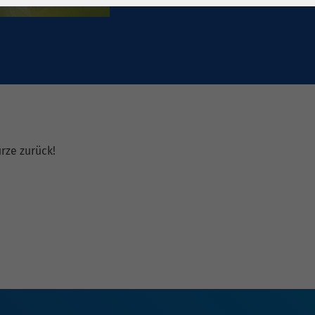
1 Jahr
Laufzeit
6 Monate
Cookie von Matomo
Wird zum
für Website-
Entsperren von
Zweck
Analysen. Erzeugt
Google Maps-
statistische Daten
Inhalten verwendet.
darüber, wie der
Besucher die
Name
YouTube
Website nutzt.
ürze zurück!
Google Ireland
Limited, Gordon
Anbieter
House, Barrow
Street Dublin 4
Irland
Laufzeit
6 Monate
Wird verwendet, um