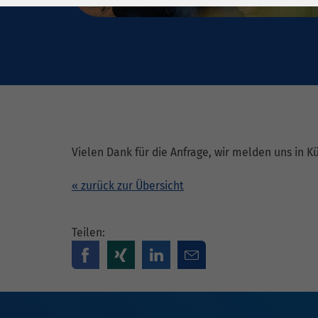
Laufzeit
278 Tage
Laufzeit
Cookie zum
Speichern der Cookie
Zweck
Consent
Einstellungen
Zweck
be_typo_user /
Name
PHPSESSID
Vielen Dank für die Anfrage, wir melden uns in K
Anbieter
TYPO3
« zurück zur Übersicht
Laufzeit
1 Woche
Teilen:
Dieses Cookie ist ein
Standard-Session-
Cookie von TYPO3. Es
speichert im Falle