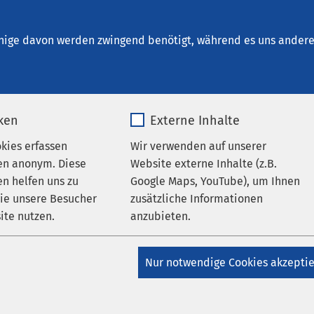
nige davon werden zwingend benötigt, während es uns andere 
iken
Externe Inhalte
okies erfassen
Wir verwenden auf unserer
Altenpflege
en anonym. Diese
Website externe Inhalte (z.B.
n helfen uns zu
Google Maps, YouTube), um Ihnen
wie unsere Besucher
zusätzliche Informationen
ite nutzen.
anzubieten.
AMEOS Pflegezentre
_pk_*.*
Name
Google Maps
Nur notwendige Cookies akzepti
Beratungsgespräch ve
Matomo
Anbieter
Google