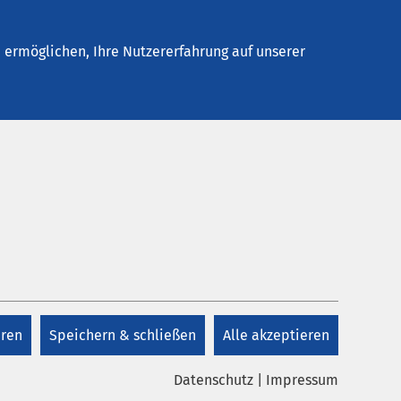
Stellenangebote
Kontakt
ermöglichen, Ihre Nutzererfahrung auf unserer
n Oberhausen
eren
Speichern & schließen
Alle akzeptieren
Direkt anrufen
reinbaren
Datenschutz
|
Impressum