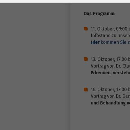
Laufzeit
278 Tage
Laufzeit
Das Programm:
Cookie zum
Speichern der Cookie
Zweck
11. Oktober, 09:00 
Consent
Infostand zu unse
Einstellungen
Zweck
Hier
kommen Sie zu
be_typo_user /
Name
13. Oktober, 17:00 b
PHPSESSID
Vortrag von Dr. C
Erkennen, versteh
Anbieter
TYPO3
Laufzeit
1 Woche
16. Oktober, 17:00 b
Vortrag von Dr. D
Dieses Cookie ist ein
und Behandlung 
Standard-Session-
Cookie von TYPO3. Es
speichert im Falle