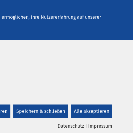
Stellenangebote
Kontakt
Termin buchen
ermöglichen, Ihre Nutzererfahrung auf unserer
en
Kontakt
+49 4521 40162 10
eren
Speichern & schließen
Alle akzeptieren
Kontakt
n uns
Datenschutz
|
Impressum