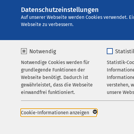
AMEOS Klinikum Eu
Datenschutzeinstellungen
AMEOS
Institutsambulan
Gruppe
Auf unserer Webseite werden Cookies verwendet. Ei
Aktuelles
Veranstalt
Webseite zu verbessern.
Notwendig
Statist
Veranstal
Notwendige Cookies werden für
Statistik-Co
Behandlungsfelder
grundlegende Funktionen der
Information
Gesundhei
Ihr Aufenthalt
Webseite benötigt. Dadurch ist
Informatione
gewährleistet, dass die Webseite
verstehen, 
Zuweisende
11.10.2025
bis
1
einwandfrei funktioniert.
unsere Webs
Über uns
Name
cookieconsent_status
Name
Karriere
Cookie-Informationen anzeigen
Wir laden Sie herzli
Gesundheit im Kreis O
Aktuelles
Anbieter
sgalinski
Anbieter
auf Ihren Besuch!