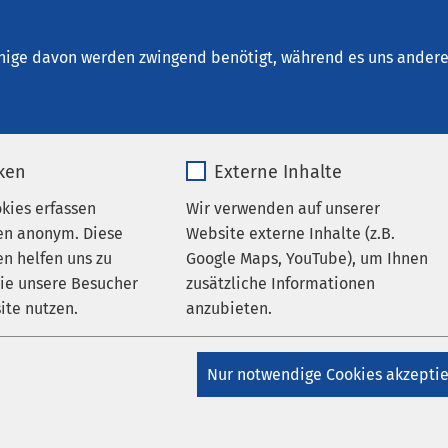
tin - Psychiatrische Tagesklinik & 
z
nige davon werden zwingend benötigt, während es uns andere 
ungen
iken
Externe Inhalte
tungen zur Woche der seelisch
okies erfassen
Wir verwenden auf unserer
en anonym. Diese
Website externe Inhalte (z.B.
t
n helfen uns zu
Google Maps, YouTube), um Ihnen
wie unsere Besucher
zusätzliche Informationen
6.10.2025
|
09:00
bis
18:30
ite nutzen.
anzubieten.
_pk_*.*
Name
Google Maps
Nur notwendige Cookies akzepti
ch zu unseren Aktionen im Rahmen der Woche der seelischen
stholstein ein.
Alle Veranstaltungen sind kostenfrei. Wir freue
Matomo
Anbieter
Google