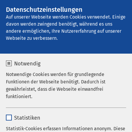
AMEOS Gruppe
Stellenangebote
Datenschutzeinstellungen
Auf unserer Webseite werden Cookies verwendet. Einige
davon werden zwingend benötigt, während es uns
AMEOS Klinikum Eutin - Psychiatrische 
Tagesklinik & Institutsambulanz
andere ermöglichen, Ihre Nutzererfahrung auf unserer
Webseite zu verbessern.
Notwendig
Infoabend für werdende
Notwendige Cookies werden für grundlegende
Funktionen der Webseite benötigt. Dadurch ist
Eltern
gewährleistet, dass die Webseite einwandfrei
funktioniert.
10.11.2025
|
19:00
Name
cookieconsent_status
Statistiken
Anbieter
sgalinski
Statistik-Cookies erfassen Informationen anonym. Diese