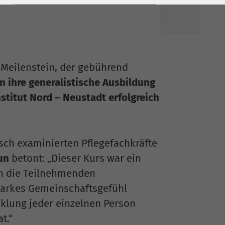
n Meilenstein, der gebührend
 ihre generalistische Ausbildung
titut Nord – Neustadt erfolgreich
sch examinierten Pflegefachkräfte
un
betont: „Dieser Kurs war ein
ch die Teilnehmenden
starkes Gemeinschaftsgefühl
cklung jeder einzelnen Person
t.“