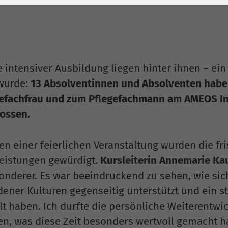
1 Jahr
Laufzeit
6 Monate
Cookie von Matomo
Wird zum
für Website-
Entsperren von
Zweck
Analysen. Erzeugt
Google Maps-
statistische Daten
Inhalten verwendet.
e intensiver Ausbildung liegen hinter ihnen – ei
darüber, wie der
 wurde:
13 Absolventinnen und Absolventen haben
Besucher die
Name
YouTube
gefachfrau und zum Pflegefachmann am AMEOS Ins
Website nutzt.
ossen.
Google Ireland
Limited, Gordon
n einer feierlichen Veranstaltung wurden die fri
Anbieter
House, Barrow
Street Dublin 4
Leistungen gewürdigt.
Kursleiterin Annemarie Ka
Irland
onderer. Es war beeindruckend zu sehen, wie si
dener Kulturen gegenseitig unterstützt und ein 
Laufzeit
6 Monate
lt haben. Ich durfte die persönliche Weiterentwi
Wird verwendet, um
en, was diese Zeit besonders wertvoll gemacht ha