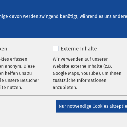
tin - Psychiatrische Tagesklinik & 
z
nige davon werden zwingend benötigt, während es uns andere 
en
iken
Externe Inhalte
okies erfassen
Wir verwenden auf unserer
en anonym. Diese
Website externe Inhalte (z.B.
g bei AMEOS
n helfen uns zu
Google Maps, YouTube), um Ihnen
AMEOS Institut Nord - Standort Neustadt
AMEOS
wie unsere Besucher
zusätzliche Informationen
eustadt
AMEOS Klinikum für Forensische Psychiatrie
ite nutzen.
anzubieten.
therapie Neustadt
AMEOS Eingliederung Neustadt
lege Neustadt
_pk_*.*
Name
Google Maps
szubildende feiern
Nur notwendige Cookies akzepti
Matomo
Anbieter
Google
greichen Abschluss