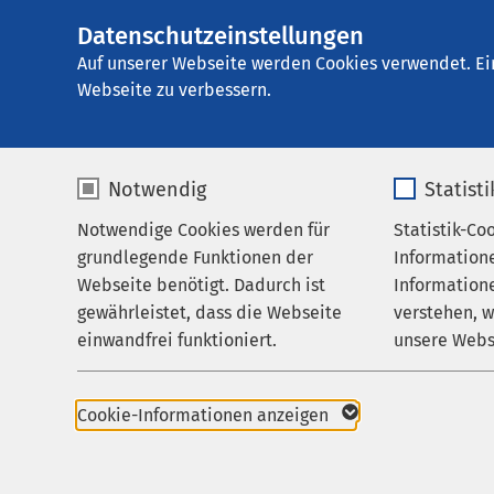
AMEOS Klinikum Eu
Datenschutzeinstellungen
AMEOS
Institutsambulan
Gruppe
Auf unserer Webseite werden Cookies verwendet. Ei
Aktuelles
Nachricht
Webseite zu verbessern.
Notwendig
Statist
Notwendige Cookies werden für
Statistik-Co
Behandlungsfelder
grundlegende Funktionen der
Information
Verantwortun
Ihr Aufenthalt
Webseite benötigt. Dadurch ist
Informatione
30.03.2026
gewährleistet, dass die Webseite
verstehen, 
Zuweisende
Klinikum N
einwandfrei funktioniert.
unsere Webs
und Psycho
Über uns
AMEOS Pf
Name
cookieconsent_status
Name
Karriere
13 Au
Cookie-Informationen anzeigen
Aktuelles
Anbieter
sgalinski
Anbieter
erfol