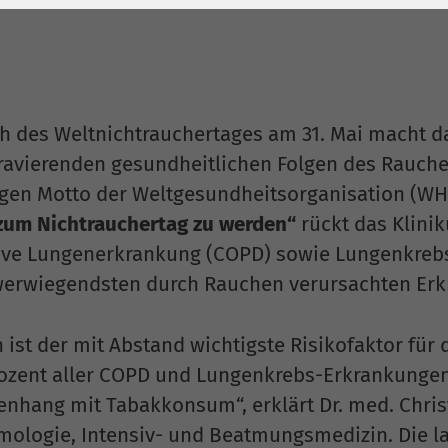
1 Jahr
Laufzeit
6 Monate
Cookie von Matomo
Wird zum
für Website-
Entsperren von
Zweck
Analysen. Erzeugt
Google Maps-
statistische Daten
Inhalten verwendet.
ch des Weltnichtrauchertages am 31. Mai macht
darüber, wie der
gravierenden gesundheitlichen Folgen des Rauc
Besucher die
Name
YouTube
igen Motto der Weltgesundheitsorganisation (W
Website nutzt.
zum Nichtrauchertag zu werden“
rückt das Klini
Google Ireland
ive Lungenerkrankung (COPD) sowie Lungenkrebs 
Limited, Gordon
erwiegendsten durch Rauchen verursachten Erk
Anbieter
House, Barrow
Street Dublin 4
Irland
 ist der mit Abstand wichtigste Risikofaktor für
rozent aller COPD und Lungenkrebs-Erkrankungen
Laufzeit
6 Monate
hang mit Tabakkonsum“, erklärt Dr. med. Christ
Wird verwendet, um
mologie, Intensiv- und Beatmungsmedizin. Die l