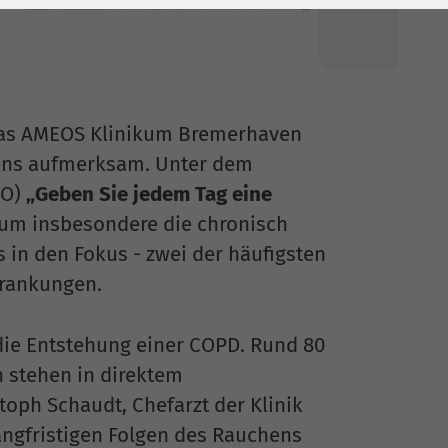
 das AMEOS Klinikum Bremerhaven
hens aufmerksam. Unter dem
HO)
„Geben Sie jedem Tag eine
kum insbesondere die chronisch
in den Fokus - zwei der häufigsten
rankungen.
 die Entstehung einer COPD. Rund 80
 stehen in direktem
oph Schaudt, Chefarzt der Klinik
angfristigen Folgen des Rauchens