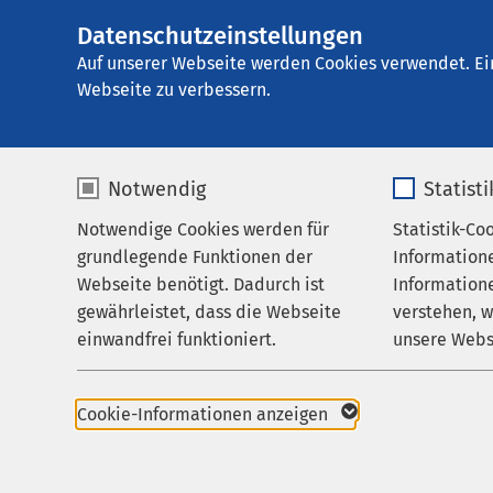
Datenschutzeinstellungen
AMEOS Klinikum 
AMEOS
Gruppe
Aktuelles
Nachricht
Auf unserer Webseite werden Cookies verwendet. Ei
Webseite zu verbessern.
Notwendig
Statist
Notwendige Cookies werden für
Statistik-Co
Leistungen
grundlegende Funktionen der
Information
Ihr Aufenthalt
Webseite benötigt. Dadurch ist
Informatione
24.05.2026
gewährleistet, dass die Webseite
verstehen, 
Zuweisende
Pneu
einwandfrei funktioniert.
unsere Webs
Über uns
unter
Name
cookieconsent_status
Name
Karriere
Volks
Cookie-Informationen anzeigen
Aktuelles
Anbieter
sgalinski
Anbieter