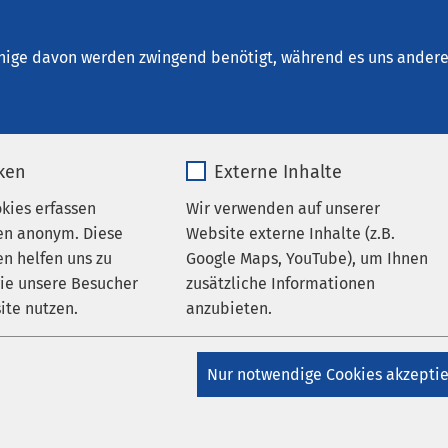
Bremerhaven
en
nige davon werden zwingend benötigt, während es uns andere 
iken
Externe Inhalte
okies erfassen
Wir verwenden auf unserer
en anonym. Diese
Website externe Inhalte (z.B.
n helfen uns zu
Google Maps, YouTube), um Ihnen
AMEOS Klinikum Bremerhaven
wie unsere Besucher
zusätzliche Informationen
mologe warnt vor
ite nutzen.
anzubieten.
schätzten
_pk_*.*
Name
Google Maps
krankheiten
Nur notwendige Cookies akzepti
Matomo
Anbieter
Google