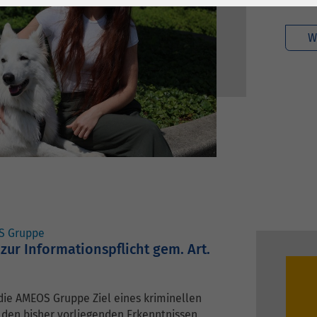
1 Jahr
Laufzeit
6 Monate
Cookie von Matomo
Wird zum
W
für Website-
Entsperren von
Zweck
Analysen. Erzeugt
Google Maps-
statistische Daten
Inhalten verwendet.
darüber, wie der
Besucher die
Name
YouTube
Website nutzt.
Google Ireland
Limited, Gordon
Anbieter
House, Barrow
Street Dublin 4
S Gruppe
Irland
ur Informationspflicht gem. Art.
Laufzeit
6 Monate
 die AMEOS Gruppe Ziel eines kriminellen
Wird verwendet, um
h den bisher vorliegenden Erkenntnissen