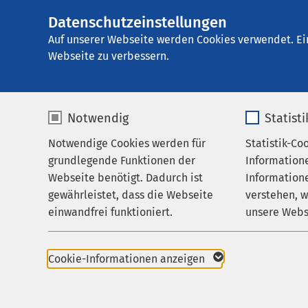
Datenschutzeinstellungen
AMEOS Stadtpraxi
AMEOS
Gruppe
Aktuelles
Auf unserer Webseite werden Cookies verwendet. Ei
Webseite zu verbessern.
Notwendig
Statist
Nachricht
Notwendige Cookies werden für
Statistik-Co
Praxis
grundlegende Funktionen der
Information
Für Patienten
Webseite benötigt. Dadurch ist
Informatione
gewährleistet, dass die Webseite
verstehen, 
Zuweisende
einwandfrei funktioniert.
unsere Webs
Karriere
Name
cookieconsent_status
Name
Aktuelles
Cookie-Informationen anzeigen
Anbieter
sgalinski
Anbieter