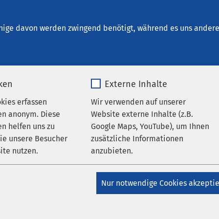
s Zug
nige davon werden zwingend benötigt, während es uns andere 
iken
Externe Inhalte
en
okies erfassen
Wir verwenden auf unserer
en anonym. Diese
Website externe Inhalte (z.B.
n helfen uns zu
Google Maps, YouTube), um Ihnen
wie unsere Besucher
zusätzliche Informationen
ite nutzen.
anzubieten.
05.09
Meet
Pfot
_pk_*.*
Name
Google Maps
Nur notwendige Cookies akzepti
Alaska
Matomo
Anbieter
Google
fortge
Eigens