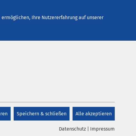
Stellenangebote
Kontakt
ermöglichen, Ihre Nutzererfahrung auf unserer
.2025
AMEOS Stadtpraxis Zug
 Alaska – meine Co-Therapeutin auf vier
en
eren
Speichern & schließen
Alle akzeptieren
 ist 3 Jahre alt, hat die Welpenschule und
schrittene Erziehungskurse besucht – und bringt
Datenschutz
|
Impressum
chaften mit, die sie zu einer wertvollen…