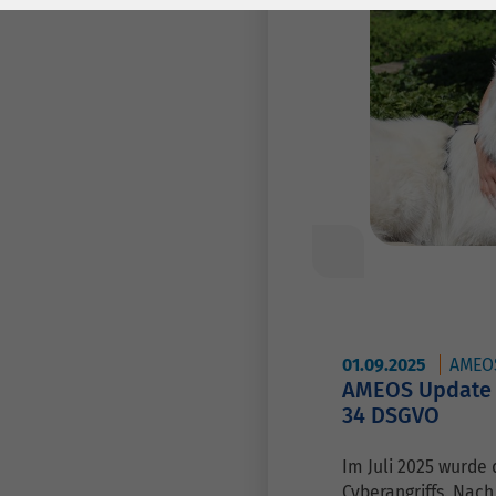
Laufzeit
278 Tage
Laufzeit
Cookie zum
Speichern der Cookie
Zweck
Consent
Einstellungen
Zweck
be_typo_user /
Name
PHPSESSID
Anbieter
TYPO3
Laufzeit
1 Woche
01.09.2025
AMEO
AMEOS Update z
Dieses Cookie ist ein
34 DSGVO
Standard-Session-
Cookie von TYPO3. Es
Im Juli 2025 wurde
speichert im Falle
Cyberangriffs. Nac