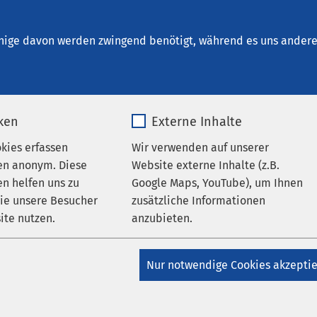
um Bernburg
nige davon werden zwingend benötigt, während es uns andere 
iken
Externe Inhalte
en
okies erfassen
Wir verwenden auf unserer
en anonym. Diese
Website externe Inhalte (z.B.
n helfen uns zu
Google Maps, YouTube), um Ihnen
wie unsere Besucher
zusätzliche Informationen
ite nutzen.
anzubieten.
Datum von:
_pk_*.*
Name
Google Maps
Nur notwendige Cookies akzepti
Matomo
Anbieter
Google
Veran