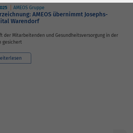
2025
AMEOS Gruppe
rzeichnung: AMEOS übernimmt Josephs-
ital Warendorf
t der Mitarbeitenden und Gesundheitsversorgung in der
 gesichert
eiterlesen