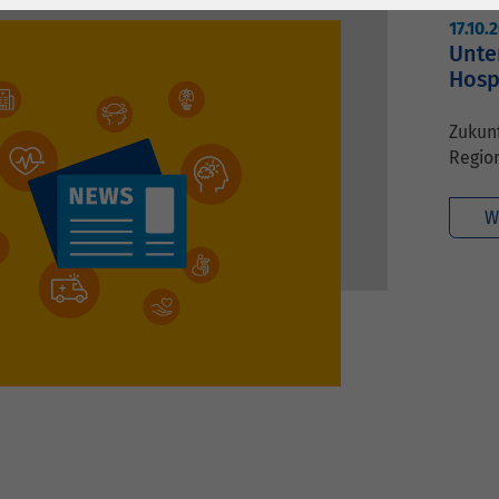
1 Jahr
Laufzeit
6 Monate
17.10.
Unte
Cookie von Matomo
Wird zum
Hosp
für Website-
Entsperren von
Zweck
Analysen. Erzeugt
Google Maps-
Zukunf
statistische Daten
Inhalten verwendet.
Region
darüber, wie der
Besucher die
Name
YouTube
W
Website nutzt.
Google Ireland
Limited, Gordon
Anbieter
House, Barrow
Street Dublin 4
Irland
Laufzeit
6 Monate
Wird verwendet, um