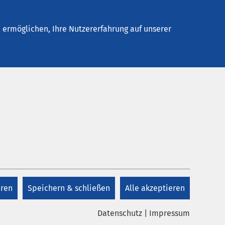
Stellenangebote
Kontakt
ermöglichen, Ihre Nutzererfahrung auf unserer
Datum bis:
eren
Speichern & schließen
Alle akzeptieren
Datenschutz
|
Impressum
twortung bei AMEOS
Investitionen