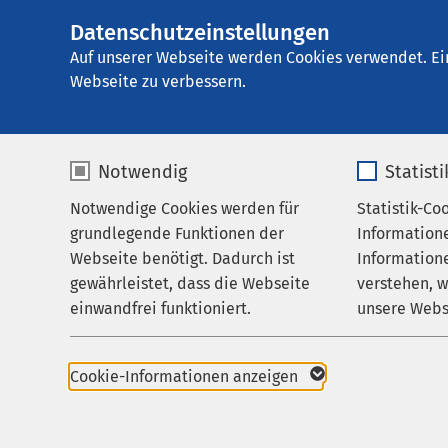
Datenschutzeinstellungen
AMEOS Poliklinik
AMEOS
Gruppe
Aktuelles
Auf unserer Webseite werden Cookies verwendet. Ei
Webseite zu verbessern.
Notwendig
Statist
Nachricht
Notwendige Cookies werden für
Statistik-Co
Praxen
grundlegende Funktionen der
Information
Karriere
Webseite benötigt. Dadurch ist
Informatione
gewährleistet, dass die Webseite
verstehen, 
Aktuelles
einwandfrei funktioniert.
unsere Webs
Name
cookieconsent_status
Name
Cookie-Informationen anzeigen
Anbieter
sgalinski
Anbieter