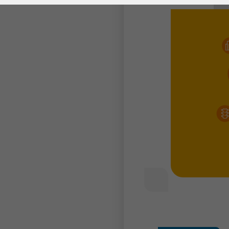
Laufzeit
278 Tage
Laufzeit
Cookie zum
Speichern der Cookie
Zweck
Consent
Einstellungen
Zweck
be_typo_user /
Name
PHPSESSID
Anbieter
TYPO3
Laufzeit
1 Woche
Dieses Cookie ist ein
Standard-Session-
Cookie von TYPO3. Es
speichert im Falle