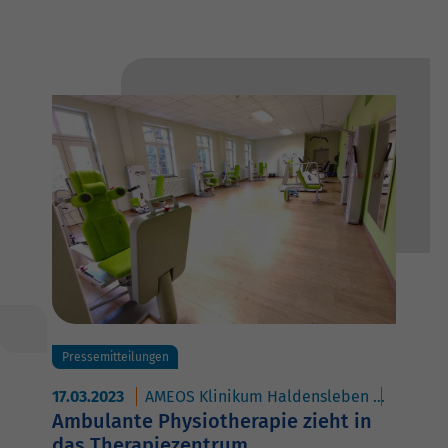
Pressemitteilungen
17.03.2023
AMEOS Klinikum Haldensleben
AMEOS P
Ambulante Physiotherapie zieht in
das Therapiezentrum