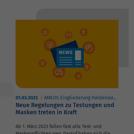
01.03.2023
AMEOS Eingliederung Haldensleben
AM
Neue Regelungen zu Testungen und
Masken treten in Kraft
Ab 1. März 2023 fallen fast alle Test- und
Maskenpflichten weg. Darauf haben sich die