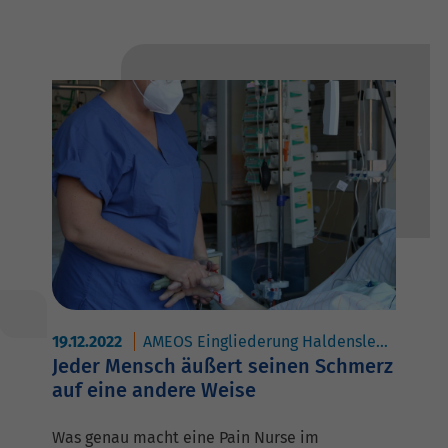
19.12.2022
AMEOS Eingliederung Haldensleben
AM
Jeder Mensch äußert seinen Schmerz
auf eine andere Weise
Was genau macht eine Pain Nurse im