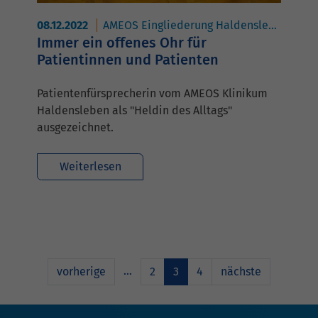
08.12.2022
AMEOS Eingliederung Haldensleben
AM
Immer ein offenes Ohr für
Patientinnen und Patienten
Patientenfürsprecherin vom AMEOS Klinikum
Haldensleben als "Heldin des Alltags"
ausgezeichnet.
Weiterlesen
…
vorherige
2
3
4
nächste