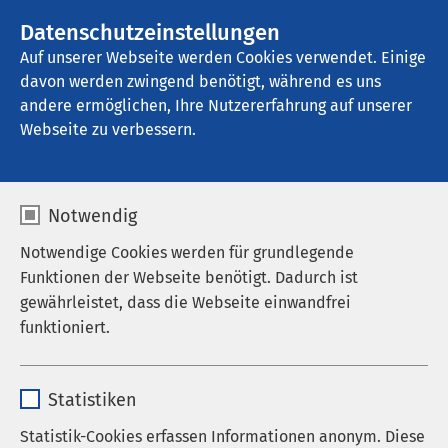
AMEOS Gruppe
Stellenangebote
Datenschutzeinstellungen
Auf unserer Webseite werden Cookies verwendet. Einige
davon werden zwingend benötigt, während es uns
AMEOS Pflege Haldensleben
andere ermöglichen, Ihre Nutzererfahrung auf unserer
Webseite zu verbessern.
Nachrichten
Notwendig
Notwendige Cookies werden für grundlegende
Funktionen der Webseite benötigt. Dadurch ist
Datum von:
Datum bis:
gewährleistet, dass die Webseite einwandfrei
funktioniert.
Name
cookieconsent_status
Statistiken
Anbieter
sgalinski
Statistik-Cookies erfassen Informationen anonym. Diese