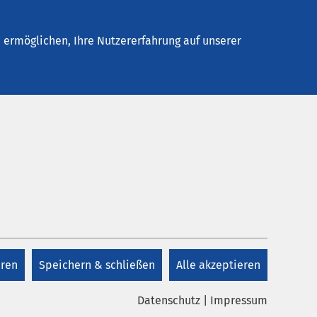
Stellenangebote
Kontakt
ermöglichen, Ihre Nutzererfahrung auf unserer
Datum bis:
eren
Speichern & schließen
Alle akzeptieren
Datenschutz
|
Impressum
twortung bei AMEOS