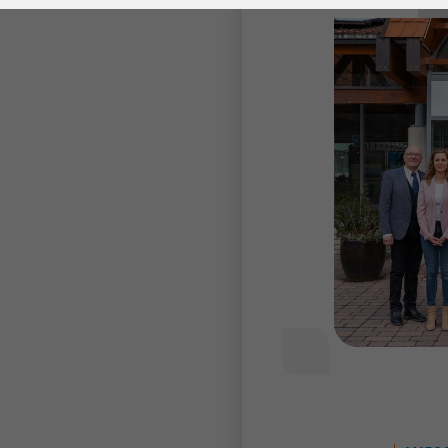
Laufzeit
278 Tage
Laufzeit
Cookie zum
Speichern der Cookie
Zweck
Consent
Einstellungen
Zweck
be_typo_user /
Name
PHPSESSID
Anbieter
TYPO3
Laufzeit
1 Woche
Dieses Cookie ist ein
Standard-Session-
Cookie von TYPO3. Es
speichert im Falle