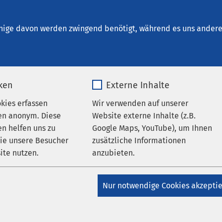
ntal - Klinik für Familienpsychosomatik
nige davon werden zwingend benötigt, während es uns andere 
iken
Externe Inhalte
en
okies erfassen
Wir verwenden auf unserer
en anonym. Diese
Website externe Inhalte (z.B.
n helfen uns zu
Google Maps, YouTube), um Ihnen
wie unsere Besucher
zusätzliche Informationen
ite nutzen.
anzubieten.
Datum von:
_pk_*.*
Name
Google Maps
Nur notwendige Cookies akzepti
Matomo
Anbieter
Google
Veran