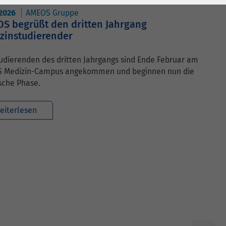
.2026
AMEOS Gruppe
S begrüßt den dritten Jahrgang
zinstudierender
udierenden des dritten Jahrgangs sind Ende Februar am
 Medizin-Campus angekommen und beginnen nun die
sche Phase.
eiterlesen