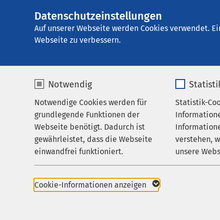
Datenschutzeinstellungen
AMEOS Klinikum In
AMEOS
Gruppe
Aktuelles
Auf unserer Webseite werden Cookies verwendet. Ei
Webseite zu verbessern.
Notwendig
Statist
Nachricht
Notwendige Cookies werden für
Statistik-Co
Behandlungsfelder
grundlegende Funktionen der
Information
Ihr Aufenthalt
Webseite benötigt. Dadurch ist
Informatione
gewährleistet, dass die Webseite
verstehen, 
Zuweisende
einwandfrei funktioniert.
unsere Webs
Über uns
Name
cookieconsent_status
Name
Karriere
Cookie-Informationen anzeigen
Aktuelles
Anbieter
sgalinski
Anbieter