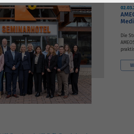
1 Jahr
Laufzeit
6 Monate
02.03
AMEO
Cookie von Matomo
Wird zum
Medi
für Website-
Entsperren von
Zweck
Analysen. Erzeugt
Google Maps-
Die St
statistische Daten
Inhalten verwendet.
AMEOS
darüber, wie der
prakti
Besucher die
Name
YouTube
Website nutzt.
W
Google Ireland
Limited, Gordon
Anbieter
House, Barrow
Street Dublin 4
Irland
Laufzeit
6 Monate
Wird verwendet, um