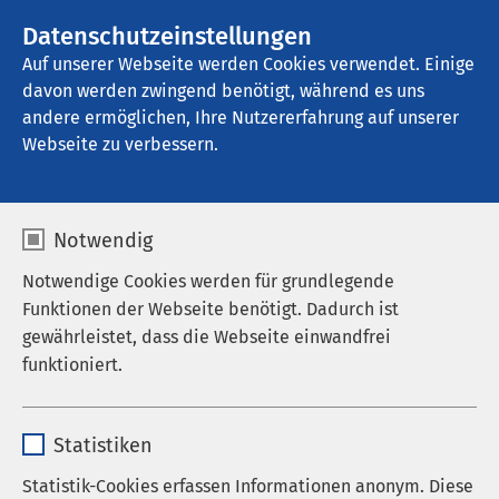
AMEOS Gruppe
Stellenangebote
Datenschutzeinstellungen
Auf unserer Webseite werden Cookies verwendet. Einige
davon werden zwingend benötigt, während es uns
AMEOS Klinikum für Forensische 
Psychiatrie und Psychotherapie Osnabrück
andere ermöglichen, Ihre Nutzererfahrung auf unserer
Webseite zu verbessern.
Nachrichten
Notwendig
Notwendige Cookies werden für grundlegende
Funktionen der Webseite benötigt. Dadurch ist
gewährleistet, dass die Webseite einwandfrei
Datum von:
Datum bis:
funktioniert.
Name
cookieconsent_status
Statistiken
Anbieter
sgalinski
Statistik-Cookies erfassen Informationen anonym. Diese