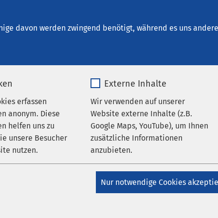
utin
nige davon werden zwingend benötigt, während es uns andere 
iken
Externe Inhalte
en
okies erfassen
Wir verwenden auf unserer
en anonym. Diese
Website externe Inhalte (z.B.
n helfen uns zu
Google Maps, YouTube), um Ihnen
wie unsere Besucher
zusätzliche Informationen
ite nutzen.
anzubieten.
Datum von:
_pk_*.*
Name
Google Maps
Nur notwendige Cookies akzepti
Matomo
Anbieter
Google
Presse