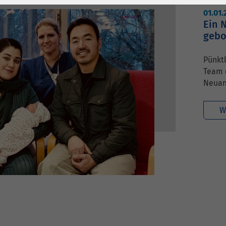
1 Jahr
Laufzeit
6 Monate
01.01
Ein 
Cookie von Matomo
Wird zum
gebo
für Website-
Entsperren von
Zweck
Analysen. Erzeugt
Google Maps-
Pünktl
statistische Daten
Inhalten verwendet.
Team 
darüber, wie der
Neuan
Besucher die
Name
YouTube
Website nutzt.
W
Google Ireland
Limited, Gordon
Anbieter
House, Barrow
Street Dublin 4
Irland
Laufzeit
6 Monate
Wird verwendet, um