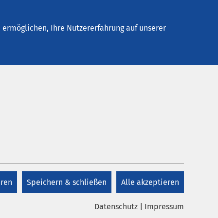
Stellenangebote
Kontakt
Termin buchen
ermöglichen, Ihre Nutzererfahrung auf unserer
Datum bis:
eren
Speichern & schließen
Alle akzeptieren
Datenschutz
|
Impressum
mitteilungen