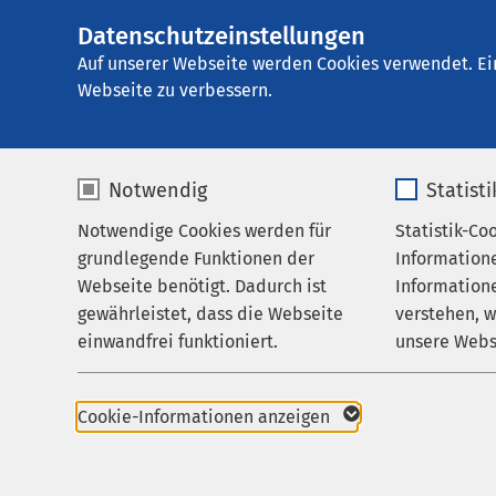
Datenschutzeinstellungen
AMEOS Klinikum E
AMEOS
Gruppe
Aktuelles
Auf unserer Webseite werden Cookies verwendet. Ei
Webseite zu verbessern.
Notwendig
Statist
Nachricht
Notwendige Cookies werden für
Statistik-Co
Leistungen
grundlegende Funktionen der
Information
Ihr Aufenthalt
Webseite benötigt. Dadurch ist
Informatione
gewährleistet, dass die Webseite
verstehen, 
Zuweisende
einwandfrei funktioniert.
unsere Webs
Über uns
Name
cookieconsent_status
Name
Karriere
Cookie-Informationen anzeigen
Aktuelles
Anbieter
sgalinski
Anbieter