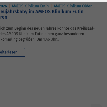
.2026
AMEOS Klinikum Eutin
AMEOS Klinikum Oldenburg
Neujahrsbaby im AMEOS Klinikum Eutin
ren
ich zum Beginn des neuen Jahres konnte das Kreißsaal-
des AMEOS Klinikum Eutin einen ganz besonderen
kömmling begrüßen: Um 1:46 Uhr…
eiterlesen