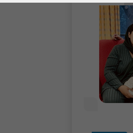
Laufzeit
278 Tage
Laufzeit
Cookie zum
Speichern der Cookie
Zweck
Consent
Einstellungen
Zweck
be_typo_user /
Name
PHPSESSID
Anbieter
TYPO3
Laufzeit
1 Woche
Dieses Cookie ist ein
Standard-Session-
Cookie von TYPO3. Es
speichert im Falle