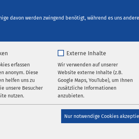
Bad Aussee
nige davon werden zwingend benötigt, während es uns andere 
iken
Externe Inhalte
en
okies erfassen
Wir verwenden auf unserer
en anonym. Diese
Website externe Inhalte (z.B.
n helfen uns zu
Google Maps, YouTube), um Ihnen
wie unsere Besucher
zusätzliche Informationen
ite nutzen.
anzubieten.
Datum von:
_pk_*.*
Name
Google Maps
Nur notwendige Cookies akzepti
Matomo
Anbieter
Google
09.07