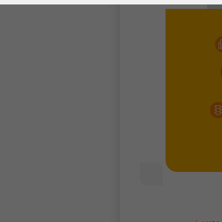
Laufzeit
278 Tage
Laufzeit
Cookie zum
Speichern der Cookie
Zweck
Consent
Einstellungen
Zweck
be_typo_user /
Name
PHPSESSID
Anbieter
TYPO3
Laufzeit
1 Woche
Dieses Cookie ist ein
Standard-Session-
Cookie von TYPO3. Es
speichert im Falle