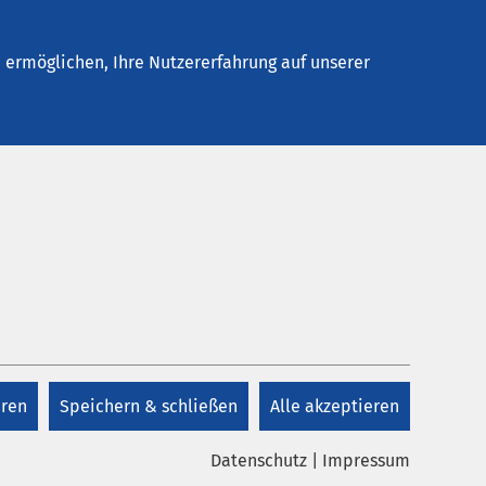
Stellenangebote
Kontakt
ermöglichen, Ihre Nutzererfahrung auf unserer
Datum bis:
eren
Speichern & schließen
Alle akzeptieren
Datenschutz
|
Impressum
.2025
AMEOS Gruppe