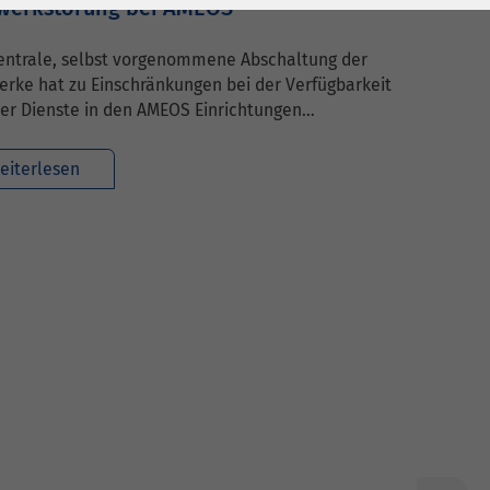
werkstörung bei AMEOS
zentrale, selbst vorgenommene Abschaltung der
rke hat zu Einschränkungen bei der Verfügbarkeit
ler Dienste in den AMEOS Einrichtungen…
eiterlesen