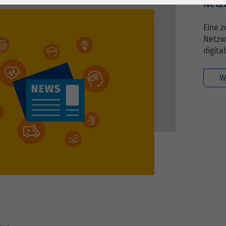
1 Jahr
Laufzeit
6 Monate
Netz
Cookie von Matomo
Wird zum
Eine 
für Website-
Entsperren von
Netzwe
Zweck
Analysen. Erzeugt
Google Maps-
digita
statistische Daten
Inhalten verwendet.
darüber, wie der
W
Besucher die
Name
YouTube
Website nutzt.
Google Ireland
Limited, Gordon
Anbieter
House, Barrow
Street Dublin 4
Irland
Laufzeit
6 Monate
Wird verwendet, um