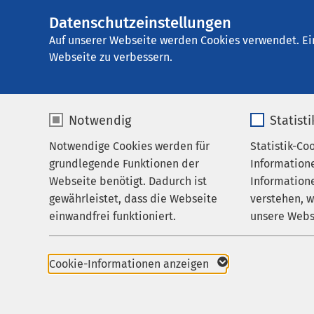
Datenschutzeinstellungen
AMEOS Klinikum 
AMEOS
Gruppe
Aktuelles
Auf unserer Webseite werden Cookies verwendet. Ei
Webseite zu verbessern.
Notwendig
Statist
Nachricht
Notwendige Cookies werden für
Statistik-Co
Behandlungsfelder
grundlegende Funktionen der
Information
Ihr Aufenthalt
Webseite benötigt. Dadurch ist
Informatione
gewährleistet, dass die Webseite
verstehen, 
Zuweisende
einwandfrei funktioniert.
unsere Webs
Über uns
Name
cookieconsent_status
Name
Karriere
Cookie-Informationen anzeigen
Aktuelles
Anbieter
sgalinski
Anbieter