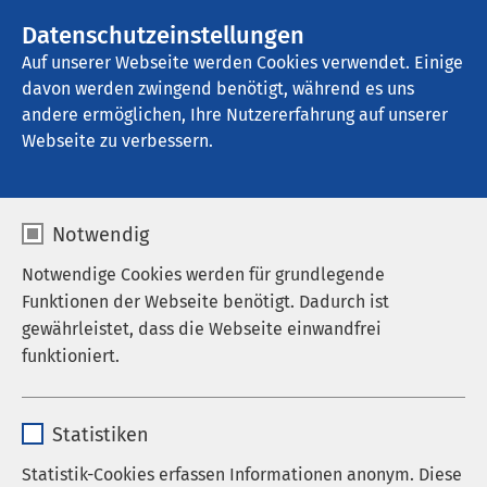
AMEOS Gruppe
Stellenangebote
Datenschutzeinstellungen
Auf unserer Webseite werden Cookies verwendet. Einige
davon werden zwingend benötigt, während es uns
AMEOS Klinikum Aschersleben
andere ermöglichen, Ihre Nutzererfahrung auf unserer
Webseite zu verbessern.
Nachrichten
Notwendig
Notwendige Cookies werden für grundlegende
Funktionen der Webseite benötigt. Dadurch ist
Datum von:
Datum bis:
gewährleistet, dass die Webseite einwandfrei
funktioniert.
Name
cookieconsent_status
Statistiken
Anbieter
sgalinski
Statistik-Cookies erfassen Informationen anonym. Diese