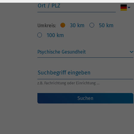
Laufzeit
278 Tage
Laufzeit
Ort / PLZ
Cookie zum
Speichern der Cookie
30 km
50 km
Umkreis:
Zweck
Consent
100 km
Einstellungen
Zweck
be_typo_user /
Name
PHPSESSID
Suchbegriff eingeben
Anbieter
TYPO3
z.B. Fachrichtung oder Einrichtung …
Laufzeit
1 Woche
Suchen
Dieses Cookie ist ein
Standard-Session-
Cookie von TYPO3. Es
speichert im Falle