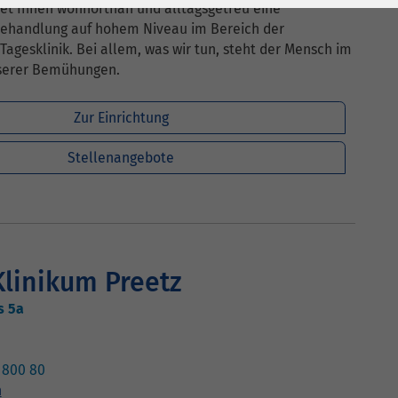
et Ihnen wohnortnah und alltagsgetreu eine
Behandlung auf hohem Niveau im Bereich der
Tagesklinik. Bei allem, was wir tun, steht der Mensch im
serer Bemühungen.
Zur Einrichtung
Stellenangebote
linikum Preetz
s 5a
5 800 80
n