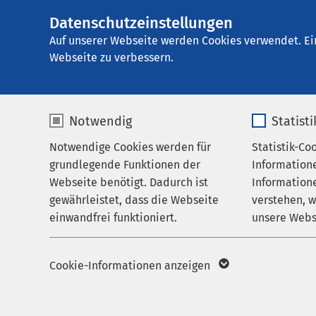
Datenschutzeinstellungen
E
Auf unserer Webseite werden Cookies verwendet. Ei
Webseite zu verbessern.
Notwendig
Statist
Notwendige Cookies werden für
Statistik-Co
grundlegende Funktionen der
Information
Webseite benötigt. Dadurch ist
Informatione
gewährleistet, dass die Webseite
verstehen, 
einwandfrei funktioniert.
unsere Webs
Einrichtung
finden
Name
cookieconsent_status
Name
Cookie-Informationen anzeigen
Zurücksetzen
Anbieter
sgalinski
Anbieter