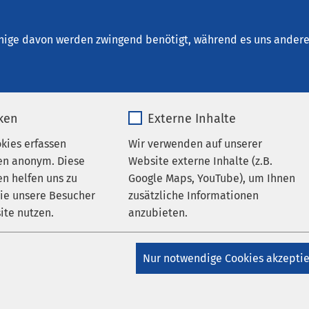
inrichtungen
AMEOS Institute
Karriere
Aktu
nige davon werden zwingend benötigt, während es uns andere 
iken
Externe Inhalte
Liste anzeigen
okies erfassen
Wir verwenden auf unserer
en anonym. Diese
Website externe Inhalte (z.B.
n helfen uns zu
Google Maps, YouTube), um Ihnen
AMEOS K
wie unsere Besucher
zusätzliche Informationen
ite nutzen.
anzubieten.
Torgelower Stra
D-17309 Pasewa
_pk_*.*
Name
Google Maps
Nur notwendige Cookies akzepti
Tel.: +49 3973 20
Matomo
Anbieter
Google
E-Mail schreibe