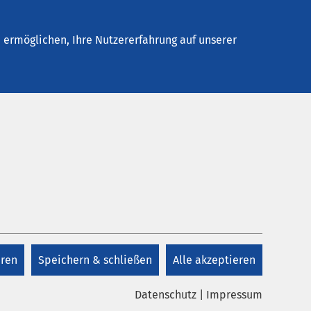
elles
Unternehmen
Kontakt
ermöglichen, Ihre Nutzererfahrung auf unserer
Karte anzeigen
linikum Pasewalk
ße 14
lk
eren
Speichern & schließen
Alle akzeptieren
03 39
n
Datenschutz
|
Impressum