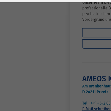
1 Jahr
Laufzeit
6 Monate
Unser Team biet
professionelle 
Cookie von Matomo
Wird zum
psychiatrischen 
für Website-
Entsperren von
Vordergrund un
Zweck
Analysen. Erzeugt
Google Maps-
statistische Daten
Inhalten verwendet.
darüber, wie der
Besucher die
Name
YouTube
Website nutzt.
Google Ireland
Limited, Gordon
Anbieter
House, Barrow
Street Dublin 4
AMEOS K
Irland
Am Krankenhau
D-24211 Preetz
Laufzeit
6 Monate
Tel.: +49 4342 8
Wird verwendet, um
E-Mail schreibe