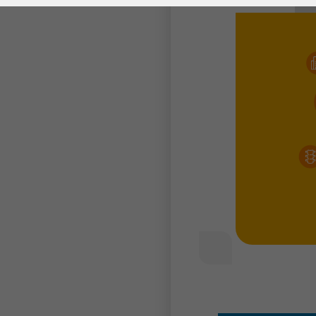
Laufzeit
278 Tage
Laufzeit
Cookie zum
Speichern der Cookie
Zweck
Consent
Einstellungen
Zweck
be_typo_user /
Name
PHPSESSID
Anbieter
TYPO3
Laufzeit
1 Woche
Dieses Cookie ist ein
Standard-Session-
Cookie von TYPO3. Es
speichert im Falle