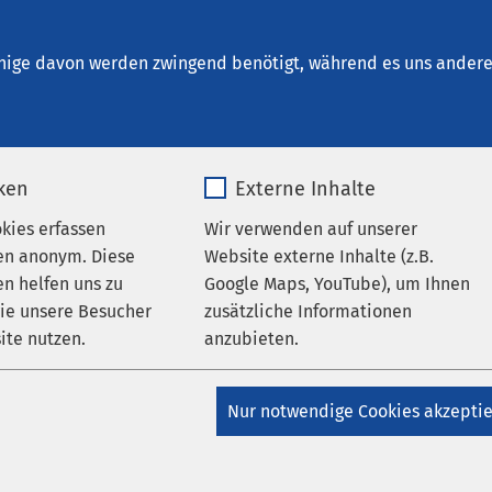
ung HORIZON Kiel
nige davon werden zwingend benötigt, während es uns andere 
iken
Externe Inhalte
en
okies erfassen
Wir verwenden auf unserer
en anonym. Diese
Website externe Inhalte (z.B.
n helfen uns zu
Google Maps, YouTube), um Ihnen
wie unsere Besucher
zusätzliche Informationen
ite nutzen.
anzubieten.
Datum von:
_pk_*.*
Name
Google Maps
Nur notwendige Cookies akzepti
Matomo
Anbieter
Google
Veran