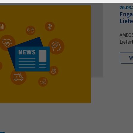
1 Jahr
Laufzeit
6 Monate
26.03
Enga
Cookie von Matomo
Wird zum
Lief
für Website-
Entsperren von
Zweck
Analysen. Erzeugt
Google Maps-
AMEOS
statistische Daten
Inhalten verwendet.
Liefe
darüber, wie der
Besucher die
Name
YouTube
W
Website nutzt.
Google Ireland
Limited, Gordon
Anbieter
House, Barrow
Street Dublin 4
Irland
Laufzeit
6 Monate
Wird verwendet, um