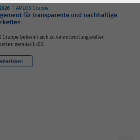
.2026
AMEOS Gruppe
gement für transparente und nachhaltige
erketten
 Gruppe bekennt sich zu verantwortungsvollen
rketten gemäss LkSG
eiterlesen