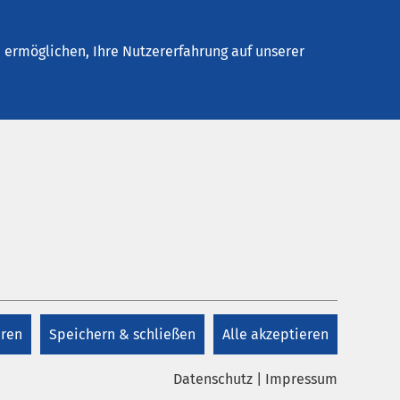
Stellenangebote
Kontakt
ermöglichen, Ihre Nutzererfahrung auf unserer
Datum bis:
eren
Speichern & schließen
Alle akzeptieren
Datenschutz
|
Impressum
twortung bei AMEOS
Gesellschaftliches Engagement