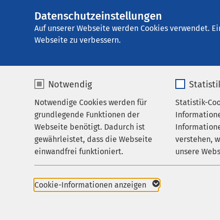
Datenschutzeinstellungen
AMEOS Einglieder
AMEOS
Gruppe
Aktuelles
Auf unserer Webseite werden Cookies verwendet. Ei
Webseite zu verbessern.
Notwendig
Statist
Nachricht
Notwendige Cookies werden für
Statistik-Co
Leistungen
grundlegende Funktionen der
Information
Über uns
Webseite benötigt. Dadurch ist
Informatione
gewährleistet, dass die Webseite
verstehen, 
Karriere
einwandfrei funktioniert.
unsere Webs
Aktuelles
Name
cookieconsent_status
Name
Cookie-Informationen anzeigen
Anbieter
sgalinski
Anbieter