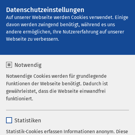
AMEOS Gruppe
Stellenangebote
Datenschutzeinstellungen
Auf unserer Webseite werden Cookies verwendet. Einige
davon werden zwingend benötigt, während es uns
AMEOS Klinikum St. Elisabeth Neuburg
andere ermöglichen, Ihre Nutzererfahrung auf unserer
Webseite zu verbessern.
Nachrichten
Notwendig
Notwendige Cookies werden für grundlegende
Funktionen der Webseite benötigt. Dadurch ist
Datum von:
Datum bis:
gewährleistet, dass die Webseite einwandfrei
funktioniert.
Name
cookieconsent_status
Statistiken
Anbieter
sgalinski
Statistik-Cookies erfassen Informationen anonym. Diese