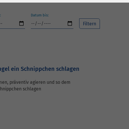
:
Datum bis:
gel ein Schnippchen schlagen
en, präventiv agieren und so dem
chnippchen schlagen