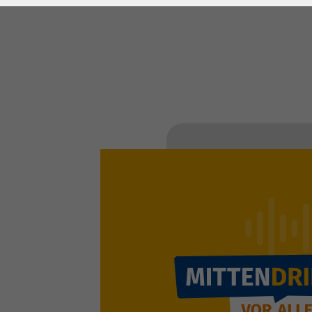
Laufzeit
278 Tage
Laufzeit
Cookie zum
Speichern der Cookie
Zweck
Consent
Einstellungen
Zweck
be_typo_user /
Name
PHPSESSID
Anbieter
TYPO3
Laufzeit
1 Woche
Dieses Cookie ist ein
Standard-Session-
Cookie von TYPO3. Es
speichert im Falle