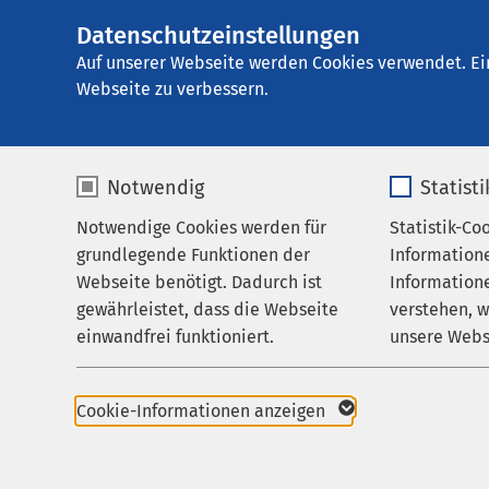
Datenschutzeinstellungen
Ei
Auf unserer Webseite werden Cookies verwendet. Ei
Webseite zu verbessern.
Notwendig
Statist
Notwendige Cookies werden für
Statistik-Co
Startseite der AMEOS Gruppe
Aktuelles
grundlegende Funktionen der
Information
Webseite benötigt. Dadurch ist
Informatione
Unternehmensblog
gewährleistet, dass die Webseite
verstehen, 
einwandfrei funktioniert.
unsere Webs
Name
cookieconsent_status
Name
Cookie-Informationen anzeigen
Texte, Videos, Podcast: über den Alltag
Anbieter
sgalinski
Anbieter
Erkrankungen, darüber was uns und Sie b
haben viel für Sie vorbereitet.