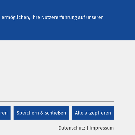
elles
Unternehmen
Kontakt
ermöglichen, Ihre Nutzererfahrung auf unserer
eren
Speichern & schließen
Alle akzeptieren
 unserem Unternehmen, über verschiedene
em, stöbern Sie ein bisschen - wir
Datenschutz
|
Impressum