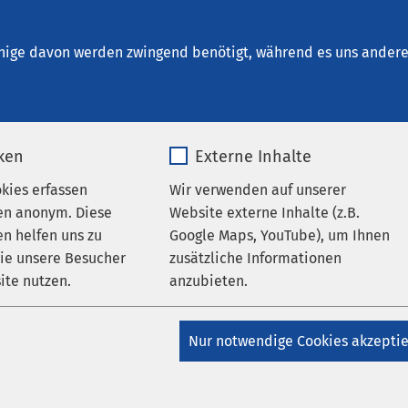
nrichtungen
AMEOS Institute
Karriere
Aktu
nige davon werden zwingend benötigt, während es uns andere 
iken
Externe Inhalte
okies erfassen
Wir verwenden auf unserer
en anonym. Diese
Website externe Inhalte (z.B.
n helfen uns zu
Google Maps, YouTube), um Ihnen
wie unsere Besucher
zusätzliche Informationen
ite nutzen.
anzubieten.
_pk_*.*
Name
Google Maps
Nur notwendige Cookies akzepti
 in Gesundheitseinrichtungen, über die Menschen in
Matomo
Anbieter
Google
ewegt. Schauen Sie sich um, machen Sie es sich bequ