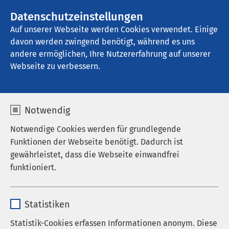
Datenschutzeinstellungen
Kontakt
Auf unserer Webseite werden Cookies verwendet. Einige
davon werden zwingend benötigt, während es uns
andere ermöglichen, Ihre Nutzererfahrung auf unserer
Startseite der AMEOS Gruppe
Aktuelles
Webseite zu verbessern.
Investitionen
Notwendig
AMEOS bewegt was
Notwendige Cookies werden für grundlegende
Die AMEOS Gruppe investierte pro Jahr zusätzlich
Funktionen der Webseite benötigt. Dadurch ist
zu den erhaltenen Fördermitteln eine zweistellige
gewährleistet, dass die Webseite einwandfrei
Millionen Euro Summe an Eigenmitteln in die
funktioniert.
Ausstattung ihrer Einrichtungen. Dieses Geld fliesst
in verschiedenste Projekte: Neubauten,
Name
cookieconsent_status
Renovierungen, technische Geräte, Mobiliar und
Statistiken
vieles mehr.
Anbieter
sgalinski
Statistik-Cookies erfassen Informationen anonym. Diese